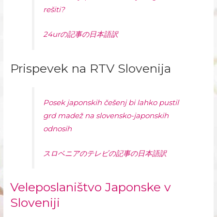
rešiti?
24urの記事の日本語訳
Prispevek na RTV Slovenija
Posek japonskih češenj bi lahko pustil
grd madež na slovensko-japonskih
odnosih
スロベニアのテレビの記事の日本語訳
Veleposlaništvo Japonske v
Sloveniji