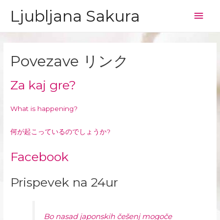
Ljubljana Sakura
Mai
Men
Povezave リンク
Za kaj gre?
What is happening?
何が起こっているのでしょうか?
Facebook
Prispevek na 24ur
Bo nasad japonskih češenj mogoče