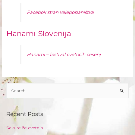
Facebok stran veleposlaništva
Hanami Slovenija
Hanami – festival cvetočih češenj
S
e
a
r
Recent Posts
c
h
Sakure že cvetejo