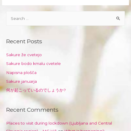
S
e
a
r
Recent Posts
c
h
Sakure že cvetejo
f
Sakure bodo kmalu cvetele
o
Napisna plošča
r
Sakure januarja
:
何が起こっているのでしょうか?
Recent Comments
Places to visit during lockdown (Ljubljana and Central
Slovenia region) – MC Vič
on
What is happening?