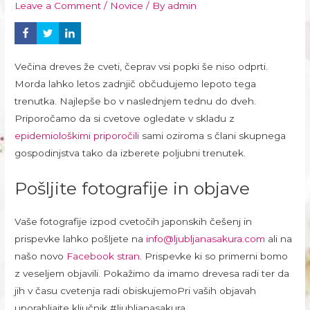
Leave a Comment
/
Novice
/ By
admin
Večina dreves že cveti, čeprav vsi popki še niso odprti.
Morda lahko letos zadnjič občudujemo lepoto tega
trenutka. Najlepše bo v naslednjem tednu do dveh.
Priporočamo da si cvetove ogledate v skladu z
epidemiološkimi priporočili
sami oziroma s člani skupnega
gospodinjstva tako da izberete poljubni trenutek.
Pošljite fotografije in objave
Vaše fotografije izpod cvetočih japonskih češenj in
prispevke lahko pošljete na
info@ljubljanasakura.com
ali na
našo novo
Facebook stran
. Prispevke ki so primerni bomo
z veseljem objavili. Pokažimo da imamo drevesa radi ter da
jih v času cvetenja radi obiskujemoPri vaših objavah
uporabljajte ključnik #ljubljanasakura.