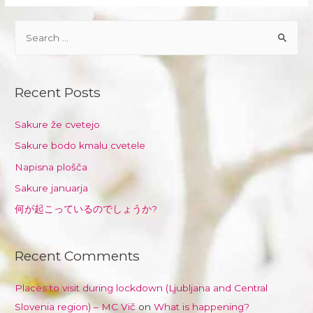
S
e
a
r
Recent Posts
c
h
Sakure že cvetejo
f
Sakure bodo kmalu cvetele
o
Napisna plošča
r
Sakure januarja
:
何が起こっているのでしょうか?
Recent Comments
Places to visit during lockdown (Ljubljana and Central
Slovenia region) – MC Vič
on
What is happening?